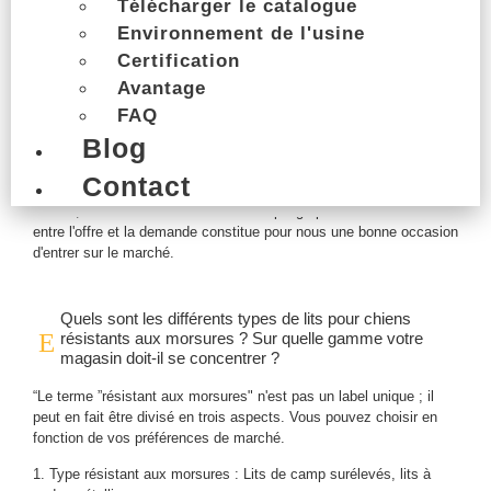
Télécharger le catalogue
Pour les propriétaires, le coût du remplacement constant des lits
pour chiens est souvent inférieur à celui de l'achat d'un lit durable
Environnement de l'usine
et résistant aux morsures dès le départ. La vente de ce type de lit
Certification
permet d'augmenter la valeur moyenne des commandes et de
Avantage
fidéliser les clients.
FAQ
Du point de vue de l'offre, il y a en fait très peu de fabricants sur le
Blog
marché qui se spécialisent réellement dans les propriétés de
“résistance aux morsures” et qui peuvent les combiner avec des
Contact
caractéristiques telles que la “dissipation de la chaleur au niveau
du sol”, l“”étanchéité extérieure“ et le ”pliage portable". Cet écart
entre l'offre et la demande constitue pour nous une bonne occasion
d'entrer sur le marché.
Quels sont les différents types de lits pour chiens
résistants aux morsures ? Sur quelle gamme votre
magasin doit-il se concentrer ?
“Le terme ”résistant aux morsures" n'est pas un label unique ; il
peut en fait être divisé en trois aspects. Vous pouvez choisir en
fonction de vos préférences de marché.
1. Type résistant aux morsures : Lits de camp surélevés, lits à