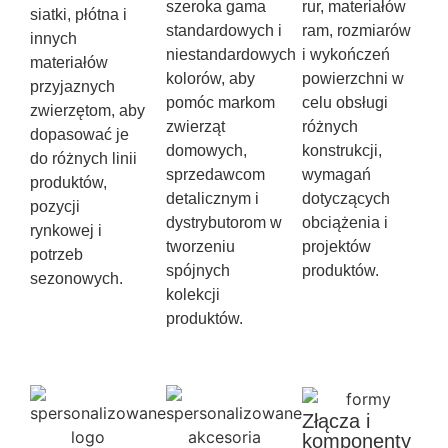
szeroka gama
rur, materiałów
siatki, płótna i
standardowych i
ram, rozmiarów
innych
niestandardowych
i wykończeń
materiałów
kolorów, aby
powierzchni w
przyjaznych
pomóc markom
celu obsługi
zwierzętom, aby
zwierząt
różnych
dopasować je
domowych,
konstrukcji,
do różnych linii
sprzedawcom
wymagań
produktów,
detalicznym i
dotyczących
pozycji
dystrybutorom w
obciążenia i
rynkowej i
tworzeniu
projektów
potrzeb
spójnych
produktów.
sezonowych.
kolekcji
produktów.
Złącza i
komponenty