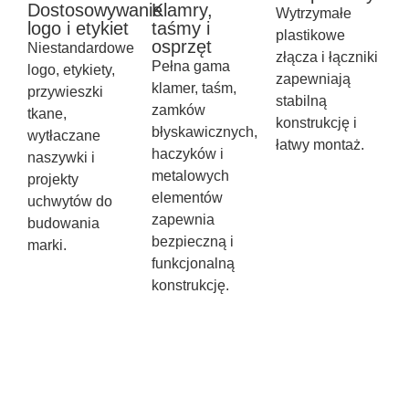
Dostosowywanie
Klamry,
Wytrzymałe
logo i etykiet
taśmy i
plastikowe
osprzęt
Niestandardowe
złącza i łączniki
Pełna gama
logo, etykiety,
zapewniają
klamer, taśm,
przywieszki
stabilną
zamków
tkane,
konstrukcję i
błyskawicznych,
wytłaczane
łatwy montaż.
haczyków i
naszywki i
metalowych
projekty
elementów
uchwytów do
zapewnia
budowania
bezpieczną i
marki.
funkcjonalną
konstrukcję.