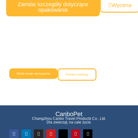
Zamów szczegóły dotyczące
Wycena
opakowania
Potrzebujesz niestandardowego
rozwiązania dla zwierząt domowych?
Nasz zespół pomoże Ci od pomysłu do dostawy, zapewniając
niezawodną jakość i konkurencyjne ceny.
Wyślij swoje wymagania
Pobierz katalog
CanboPet
Changzhou Canbo Travel Products Co., Ltd.
Dla zwierząt, na całe życie.