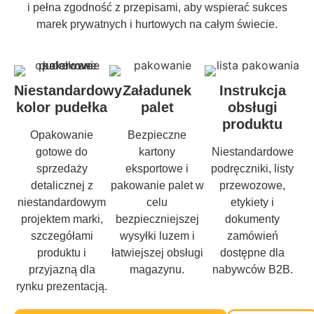
i pełna zgodność z przepisami, aby wspierać sukces
marek prywatnych i hurtowych na całym świecie.
Niestandardowy
Załadunek
Instrukcja
kolor pudełka
palet
obsługi
produktu
Opakowanie
Bezpieczne
gotowe do
kartony
Niestandardowe
sprzedaży
eksportowe i
podręczniki, listy
detalicznej z
pakowanie palet w
przewozowe,
niestandardowym
celu
etykiety i
projektem marki,
bezpieczniejszej
dokumenty
szczegółami
wysyłki luzem i
zamówień
produktu i
łatwiejszej obsługi
dostępne dla
przyjazną dla
magazynu.
nabywców B2B.
rynku prezentacją.