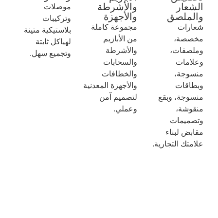
الشعار
والأشرطة
موصلات
والملصق
والأجهزة
وتركيبات
شعارات
مجموعة كاملة
بلاستيكية متينة
مخصصة،
من الأبازيم
لهياكل ثابتة
وملصقات،
والأشرطة
وتجميع سهل.
وعلامات
والسحابات
منسوجة،
والخطافات
وبطاقات
والأجهزة المعدنية
منسوجة، وبقع
لتصميم آمن
منقوشة،
وعملي.
وتصميمات
مقابض لبناء
علامتك التجارية.