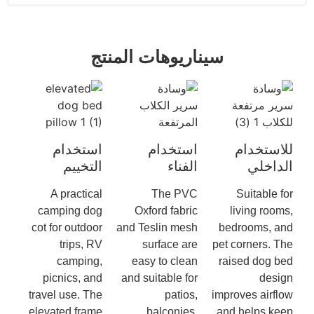
سيناريوهات المنتج
للاستخدام
استخدام
استخدام
الداخلي
الفناء
التخييم
A practical
The PVC
Suitable for
camping dog
Oxford fabric
living rooms,
cot for outdoor
and Teslin mesh
bedrooms, and
trips, RV
surface are
pet corners. The
camping,
easy to clean
raised dog bed
picnics, and
and suitable for
design
travel use. The
patios,
improves airflow
elevated frame
balconies,
and helps keep