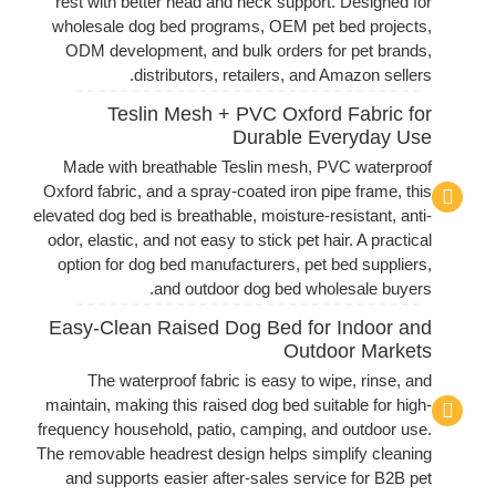
rest with better head and neck support. Designed for
wholesale dog bed programs, OEM pet bed projects,
ODM development, and bulk orders for pet brands,
distributors, retailers, and Amazon sellers.
Teslin Mesh + PVC Oxford Fabric for
Durable Everyday Use
Made with breathable Teslin mesh, PVC waterproof
Oxford fabric, and a spray-coated iron pipe frame, this
elevated dog bed is breathable, moisture-resistant, anti-
odor, elastic, and not easy to stick pet hair. A practical
option for dog bed manufacturers, pet bed suppliers,
and outdoor dog bed wholesale buyers.
Easy-Clean Raised Dog Bed for Indoor and
Outdoor Markets
The waterproof fabric is easy to wipe, rinse, and
maintain, making this raised dog bed suitable for high-
frequency household, patio, camping, and outdoor use.
The removable headrest design helps simplify cleaning
and supports easier after-sales service for B2B pet