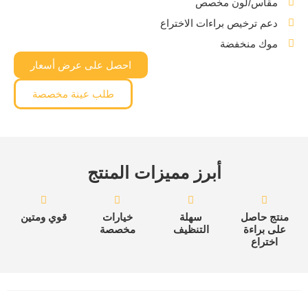
مقاس/لون مخصص
دعم ترخيص براءات الاختراع
موك منخفضة
احصل على عرض أسعار
طلب عينة مخصصة
أبرز مميزات المنتج
منتج حاصل
سهلة
خيارات
قوي ومتين
على براءة
التنظيف
مخصصة
اختراع