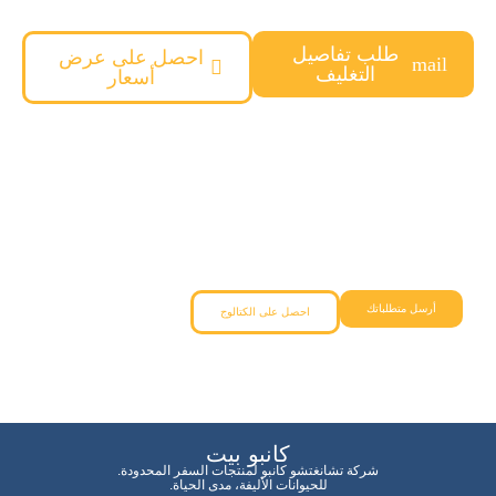
طلب تفاصيل
احصل على عرض
التغليف
أسعار
هل تحتاج إلى حل منتج مخصص للحيوانات
الأليفة؟
سيساعدك فريقنا من الفكرة إلى التسليم بجودة موثوقة وأسعار
تنافسية.
أرسل متطلباتك
احصل على الكتالوج
كانبو بيت
شركة تشانغتشو كانبو لمنتجات السفر المحدودة.
للحيوانات الأليفة، مدى الحياة.