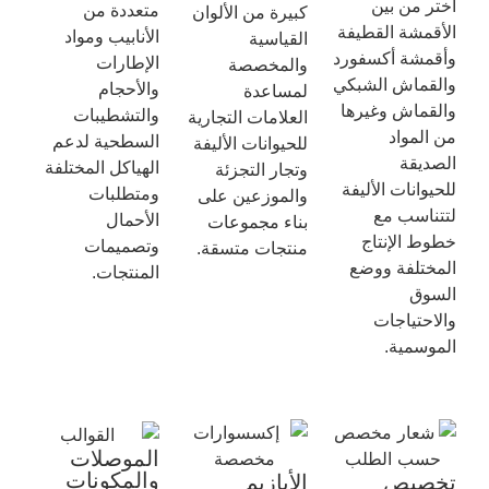
اختر من بين
متعددة من
كبيرة من الألوان
الأقمشة القطيفة
الأنابيب ومواد
القياسية
وأقمشة أكسفورد
الإطارات
والمخصصة
والقماش الشبكي
والأحجام
لمساعدة
والقماش وغيرها
والتشطيبات
العلامات التجارية
من المواد
السطحية لدعم
للحيوانات الأليفة
الصديقة
الهياكل المختلفة
وتجار التجزئة
للحيوانات الأليفة
ومتطلبات
والموزعين على
لتتناسب مع
الأحمال
بناء مجموعات
خطوط الإنتاج
وتصميمات
منتجات متسقة.
المختلفة ووضع
المنتجات.
السوق
والاحتياجات
الموسمية.
الموصلات
والمكونات
تخصيص
الأبازيم