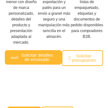
menor con diseño
exportación y
listas de
de marca
palés para un
empaquetado,
personalizado,
envío a granel más
etiquetas y
detalles del
seguro y una
documentos de
producto y
manipulación más
pedido disponibles
presentación
sencilla en el
para compradores
adaptada al
almacén.
B2B.
mercado.
Solicitar detalles
Solicitar
de envasado
presupuesto
¿Necesita una solución personalizada
para su mascota?
Nuestro equipo le ayudará desde el concepto hasta la entrega,
con una calidad fiable y precios competitivos.