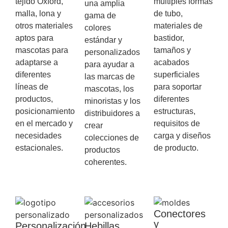
tejido Oxford,
múltiples formas
una amplia
malla, lona y
de tubo,
gama de
otros materiales
materiales de
colores
aptos para
bastidor,
estándar y
mascotas para
tamaños y
personalizados
adaptarse a
acabados
para ayudar a
diferentes
superficiales
las marcas de
líneas de
para soportar
mascotas, los
productos,
diferentes
minoristas y los
posicionamiento
estructuras,
distribuidores a
en el mercado y
requisitos de
crear
necesidades
carga y diseños
colecciones de
estacionales.
de producto.
productos
coherentes.
Conectores
y
Personalización
Hebillas,