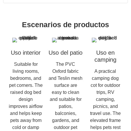
Escenarios de productos
Uso interior
Uso del patio
Uso en
camping
Suitable for
The PVC
living rooms,
Oxford fabric
A practical
bedrooms, and
and Teslin mesh
camping dog
pet corners. The
surface are
cot for outdoor
raised dog bed
easy to clean
trips, RV
design
and suitable for
camping,
improves airflow
patios,
picnics, and
and helps keep
balconies,
travel use. The
pets away from
gardens, and
elevated frame
cold or damp
outdoor pet
helps pets rest