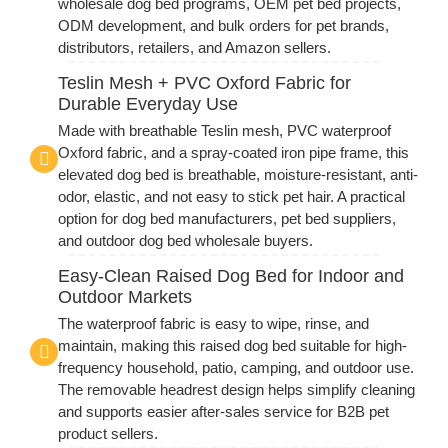
wholesale dog bed programs, OEM pet bed projects,
ODM development, and bulk orders for pet brands,
distributors, retailers, and Amazon sellers.
Teslin Mesh + PVC Oxford Fabric for
Durable Everyday Use
Made with breathable Teslin mesh, PVC waterproof
Oxford fabric, and a spray-coated iron pipe frame, this
elevated dog bed is breathable, moisture-resistant, anti-
odor, elastic, and not easy to stick pet hair. A practical
option for dog bed manufacturers, pet bed suppliers,
and outdoor dog bed wholesale buyers.
Easy-Clean Raised Dog Bed for Indoor and
Outdoor Markets
The waterproof fabric is easy to wipe, rinse, and
maintain, making this raised dog bed suitable for high-
frequency household, patio, camping, and outdoor use.
The removable headrest design helps simplify cleaning
and supports easier after-sales service for B2B pet
product sellers.