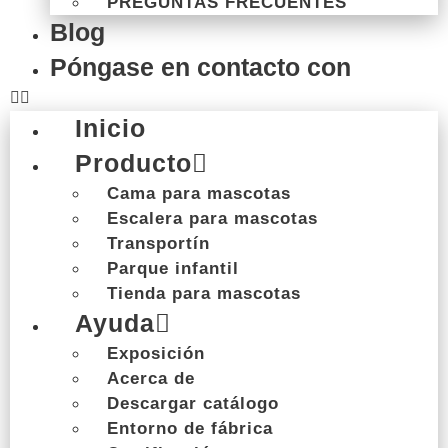
Tamaño y color personalizados
PREGUNTAS FRECUENTES
Blog
Apoyo a la concesión de licencias de patentes
MOQ bajo
Póngase en contacto con
Solicitar presupuesto
Inicio
Solicitar muestra personalizada
Producto
Cama para mascotas
Escalera para mascotas
Transportín
Productos destacados
Parque infantil
Tienda para mascotas
Producto
Fácil de
Opciones
Resistente y
Ayuda
patentado
limpiar
personalizadas
duradero
Exposición
Acerca de
Descargar catálogo
Entorno de fábrica