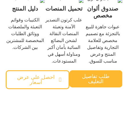
صندوق ألوان
تحميل المنصات
دليل المنتج
مخصص
علب كرتون التصدير
الكتيبات وقوائم
عبوات جاهزة للبيع
الآمنة وتعبئة
التعبئة والملصقات
بالتجزئة مع تصميم
المنصات النقالة
ووثائق الطلبات
مخصص للعلامة
لشحن البضائع
المخصصة للمشترين
التجارية وتفاصيل
السائبة بأمان أكبر
بين الشركات.
المنتج وعرض
ومناولة أسهل في
مناسب للسوق.
المستودعات.
طلب تفاصيل
احصل على عرض
التغليف
أسعار
هل تحتاج إلى حل منتج مخصص للحيوانات
الأليفة؟
سيساعدك فريقنا من الفكرة إلى التسليم بجودة موثوقة وأسعار
تنافسية.