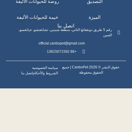
التصديق
روضة للحيوانات الأليفة
الميزة
خيمة للحيوانات الأليفة
اتصل بنا
رقم 5 طريق دونغقانغ الثاني، منطقة شينبي، تشانغتشو، جيانغسو،
الصين
official.canbopet@gmail.com
+86 13815071592
حقوق النشر © 2026 CanboPet | جميع
سياسة الخصوصية
الحقوق محفوظة.
الشروط والأحكام
اتصل بنا