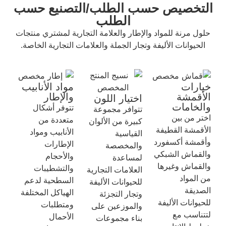
التخصيص حسب الطلب/التصنيع حسب
الطلب
حلول مرنة للمواد والإطار والعلامة التجارية لمشتري منتجات
الحيوانات الأليفة وتجار الجملة والعلامات التجارية الخاصة.
خيارات
مواد الأنابيب
الأقمشة
والإطار
اختيار اللون
والخامات
تتوفر أشكال
تتوافر مجموعة
اختر من بين
متعددة من
كبيرة من الألوان
الأقمشة القطيفة
الأنابيب ومواد
القياسية
وأقمشة أكسفورد
الإطارات
والمخصصة
والقماش الشبكي
والأحجام
لمساعدة
والقماش وغيرها
والتشطيبات
العلامات التجارية
من المواد
السطحية لدعم
للحيوانات الأليفة
الصديقة
الهياكل المختلفة
وتجار التجزئة
للحيوانات الأليفة
ومتطلبات
والموزعين على
لتتناسب مع
الأحمال
بناء مجموعات