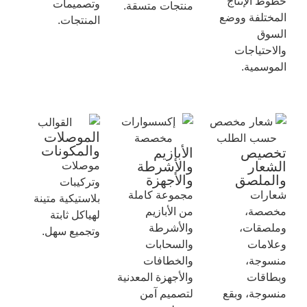
خطوط الإنتاج
وتصميمات
منتجات متسقة.
المختلفة ووضع
المنتجات.
السوق
والاحتياجات
الموسمية.
الموصلات
والمكونات
تخصيص
الأبازيم
الشعار
والأشرطة
موصلات
والملصق
والأجهزة
وتركيبات
شعارات
مجموعة كاملة
بلاستيكية متينة
مخصصة،
من الأبازيم
لهياكل ثابتة
وملصقات،
والأشرطة
وتجميع سهل.
وعلامات
والسحابات
منسوجة،
والخطافات
وبطاقات
والأجهزة المعدنية
منسوجة، وبقع
لتصميم آمن