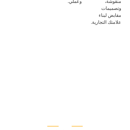
منقوشة،
وعملي.
وتصميمات
مقابض لبناء
علامتك التجارية.