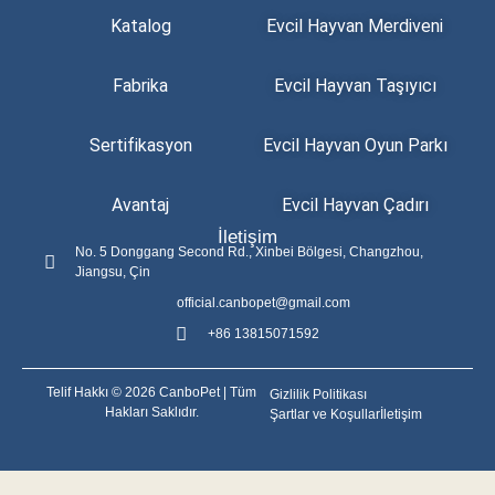
Katalog
Evcil Hayvan Merdiveni
Fabrika
Evcil Hayvan Taşıyıcı
Sertifikasyon
Evcil Hayvan Oyun Parkı
Avantaj
Evcil Hayvan Çadırı
İletişim
No. 5 Donggang Second Rd., Xinbei Bölgesi, Changzhou,
Jiangsu, Çin
official.canbopet@gmail.com
+86 13815071592
Telif Hakkı © 2026 CanboPet | Tüm
Gizlilik Politikası
Hakları Saklıdır.
Şartlar ve Koşullar
İletişim