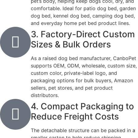
pet’s body, helping keep dogs cool, dry, and
comfortable. Ideal for patio dog bed, garden
dog bed, kennel dog bed, camping dog bed,
and everyday home pet bed product lines.
3. Factory-Direct Custom
Sizes & Bulk Orders
As a raised dog bed manufacturer, CanboPet
supports OEM, ODM, wholesale, custom size,
custom color, private-label logo, and
packaging options for bulk buyers, Amazon
sellers, pet stores, and pet product
distributors.
4. Compact Packaging to
Reduce Freight Costs
The detachable structure can be packed in a
smaller carton to help reduce shipping