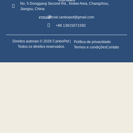
No. 5 Donggang Second Rd., Xinbei Area, Changzhou,
Jiangsu, China
official.canbopet@gmail.com
+86 13815071592
Direitos autorais © 2026 CanboPet |
Política de privacidade
Todos os direitos reservados.
Termos e condições
Contato