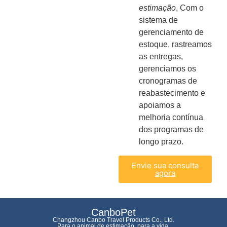
estimação
, Com o
sistema de
gerenciamento de
estoque, rastreamos
as entregas,
gerenciamos os
cronogramas de
reabastecimento e
apoiamos a
melhoria contínua
dos programas de
longo prazo.
Envie sua consulta
agora
CanboPet
Changzhou Canbo Travel Products Co., Ltd.
Para o animal de estimação, para a vida.