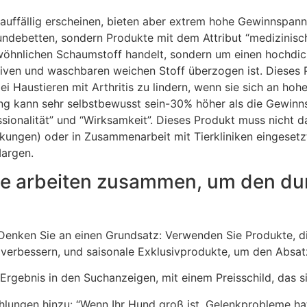
uffällig erscheinen, bieten aber extrem hohe Gewinnspannen
ndebetten, sondern Produkte mit dem Attribut “medizinisch
 gewöhnlichen Schaumstoff handelt, sondern um einen hochd
iven und waschbaren weichen Stoff überzogen ist. Dieses P
ei Haustieren mit Arthritis zu lindern, wenn sie sich an ho
tung kann sehr selbstbewusst sein-30% höher als die Gewin
essionalität” und “Wirksamkeit”. Dieses Produkt muss nicht
ungen) oder in Zusammenarbeit mit Tierkliniken eingesetzt
Margen.
kte arbeiten zusammen, um den dur
? Denken Sie an einen Grundsatz: Verwenden Sie Produkte, 
verbessern, und saisonale Exklusivprodukte, um den Absatz 
 Ergebnis in den Suchanzeigen, mit einem Preisschild, das s
lungen hinzu: “Wenn Ihr Hund groß ist, Gelenkprobleme hat 