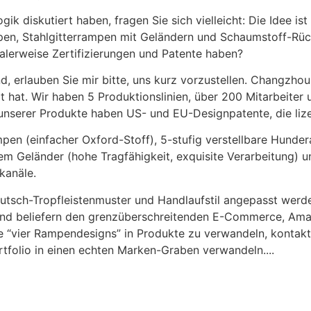
 diskutiert haben, fragen Sie sich vielleicht: Die Idee ist 
mpen, Stahlgitterrampen mit Geländern und Schaumstoff-R
alerweise Zertifizierungen und Patente haben?
, erlauben Sie mir bitte, uns kurz vorzustellen. Changzhou 
t hat. Wir haben 5 Produktionslinien, über 200 Mitarbeiter
n unserer Produkte haben US- und EU-Designpatente, die li
mpen (einfacher Oxford-Stoff), 5-stufig verstellbare Hunde
igem Geländer (hohe Tragfähigkeit, exquisite Verarbeitung
kanäle.
rutsch-Tropfleistenmuster und Handlaufstil angepasst werd
 und beliefern den grenzüberschreitenden E-Commerce, Am
re “vier Rampendesigns” in Produkte zu verwandeln, kontakti
tfolio in einen echten Marken-Graben verwandeln....