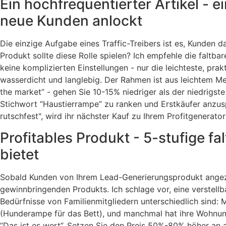
Ein hochfrequentierter Artikel - 
neue Kunden anlockt
Die einzige Aufgabe eines Traffic-Treibers ist es, Kunden 
Produkt sollte diese Rolle spielen? Ich empfehle die falt
keine komplizierten Einstellungen - nur die leichteste, 
wasserdicht und langlebig. Der Rahmen ist aus leichtem Met
the market” - gehen Sie 10-15% niedriger als der niedrigste
Stichwort “Haustierrampe” zu ranken und Erstkäufer anzusp
rutschfest", wird ihr nächster Kauf zu Ihrem Profitgenerator
Profitables Produkt - 5-stufige f
bietet
Sobald Kunden von Ihrem Lead-Generierungsprodukt angezog
gewinnbringenden Produkts. Ich schlage vor, eine verstellb
Bedürfnisse von Familienmitgliedern unterschiedlich sind
(Hunderampe für das Bett), und manchmal hat ihre Wohnu
“Das ist es wert”. Setzen Sie den Preis 50%-80% höher an a