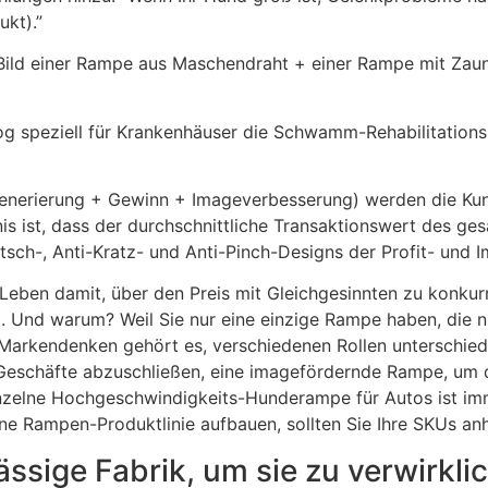
kt).”
s Bild einer Rampe aus Maschendraht + einer Rampe mit Zau
og speziell für Krankenhäuser die Schwamm-Rehabilitationsr
Generierung + Gewinn + Imageverbesserung) werden die Ku
is ist, dass der durchschnittliche Transaktionswert des ges
tsch-, Anti-Kratz- und Anti-Pinch-Designs der Profit- und 
eben damit, über den Preis mit Gleichgesinnten zu konkurri
Und warum? Weil Sie nur eine einzige Rampe haben, die ni
n Markendenken gehört es, verschiedenen Rollen untersch
schäfte abzuschließen, eine imagefördernde Rampe, um da
inzelne Hochgeschwindigkeits-Hunderampe für Autos ist im
ne Rampen-Produktlinie aufbauen, sollten Sie Ihre SKUs a
ssige Fabrik, um sie zu verwirkli