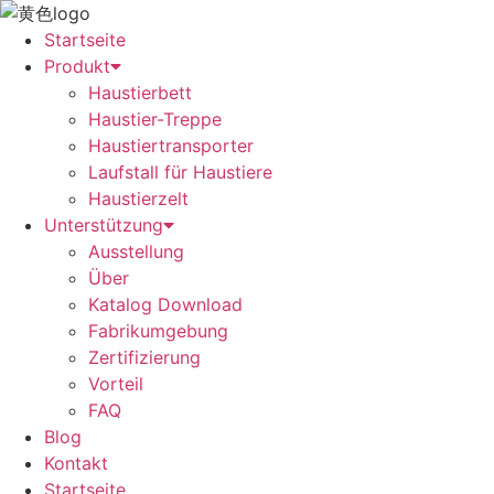
Zum
Inhalt
Startseite
springen
Produkt
Haustierbett
Haustier-Treppe
Haustiertransporter
Laufstall für Haustiere
Haustierzelt
Unterstützung
Ausstellung
Über
Katalog Download
Fabrikumgebung
Zertifizierung
Vorteil
FAQ
Blog
Kontakt
Startseite