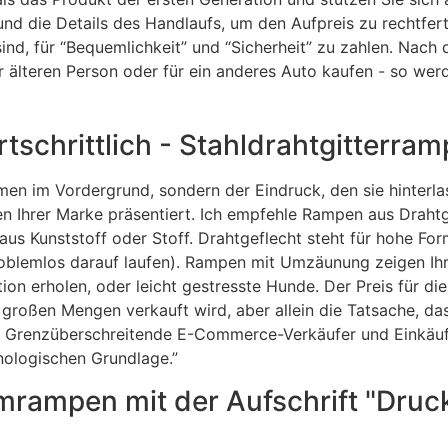
d die Details des Handlaufs, um den Aufpreis zu rechtferti
sind, für “Bequemlichkeit” und “Sicherheit” zu zahlen. Nac
 älteren Person oder für ein anderes Auto kaufen - so werd
schrittlich - Stahldrahtgitterram
n im Vordergrund, sondern der Eindruck, den sie hinterlas
iten Ihrer Marke präsentiert. Ich empfehle Rampen aus Dra
 Kunststoff oder Stoff. Drahtgeflecht steht für hohe For
roblemlos darauf laufen). Rampen mit Umzäunung zeigen Ihr
tion erholen, oder leicht gestresste Hunde. Der Preis für d
 großen Mengen verkauft wird, aber allein die Tatsache, d
s. Grenzüberschreitende E-Commerce-Verkäufer und Einkäu
hnologischen Grundlage.”
rampen mit der Aufschrift "Druck