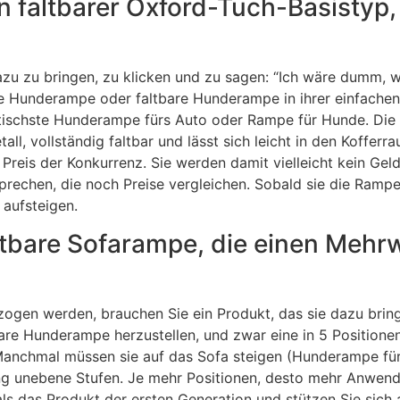
ein faltbarer Oxford-Tuch-Basisty
dazu zu bringen, zu klicken und zu sagen: “Ich wäre dumm, 
bare Hunderampe oder faltbare Hunderampe in ihrer einfach
praktischste Hunderampe fürs Auto oder Rampe für Hunde. 
all, vollständig faltbar und lässt sich leicht in den Koffe
 Preis der Konkurrenz. Sie werden damit vielleicht kein Geld
rechen, die noch Preise vergleichen. Sobald sie die Rampe
 aufsteigen.
altbare Sofarampe, die einen Mehr
en werden, brauchen Sie ein Produkt, das sie dazu bringt
are Hunderampe herzustellen, und zwar eine in 5 Positionen
: Manchmal müssen sie auf das Sofa steigen (Hunderampe fü
ng unebene Stufen. Je mehr Positionen, desto mehr Anwen
ls das Produkt der ersten Generation und stützen Sie sich a