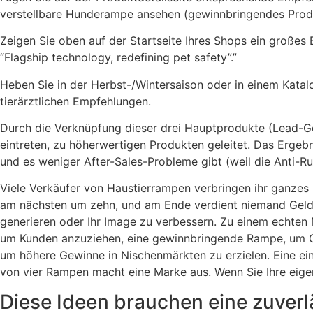
verstellbare Hunderampe ansehen (gewinnbringendes Produ
Zeigen Sie oben auf der Startseite Ihres Shops ein große
“Flagship technology, redefining pet safety”.”
Heben Sie in der Herbst-/Wintersaison oder in einem Katal
tierärztlichen Empfehlungen.
Durch die Verknüpfung dieser drei Hauptprodukte (Lead-
eintreten, zu höherwertigen Produkten geleitet. Das Ergebn
und es weniger After-Sales-Probleme gibt (weil die Anti-Ru
Viele Verkäufer von Haustierrampen verbringen ihr ganzes L
am nächsten um zehn, und am Ende verdient niemand Geld. 
generieren oder Ihr Image zu verbessern. Zu einem echte
um Kunden anzuziehen, eine gewinnbringende Rampe, um Ge
um höhere Gewinne in Nischenmärkten zu erzielen. Eine e
von vier Rampen macht eine Marke aus. Wenn Sie Ihre eige
Diese Ideen brauchen eine zuverlä