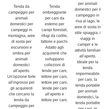
per animali
Tenda da
Tenda
domestici per il
campeggio per
ombreggiante
campeggio in
animali
per cani da
riva al lago, le
domestici per
esterno per
aree di sosta in
campeggi in
campi forestali,
stile spiaggia, i
montagna, aree
rifugi da cortile,
viaggi in
di sosta per
fattorie e parchi.
camper e le
escursioni e
Adatto agli
attività familiari
ombra per
acquirenti che
all'aperto.
animali
sviluppano
Ideale per la
domestici
collezioni di
tenda
all'aperto.
tende per cani,
impermeabile
Un'opzione forte
tettoie per cani,
per cani, la
all'ingrosso per
tettoie per cani,
tenda portatile
gli acquirenti
tende per cani
per animali
che cercano la
all'aperto e
domestici, la
tenda da
tettoie per cani.
tenda portatile
campeggio per
per cani, le