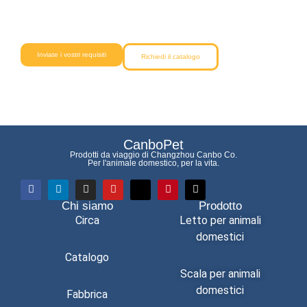
Il nostro team vi aiuterà dall'ideazione alla consegna con una
qualità affidabile e prezzi competitivi.
Inviate i vostri requisiti
Richiedi il catalogo
CanboPet
Prodotti da viaggio di Changzhou Canbo Co.
Per l'animale domestico, per la vita.
Chi siamo
Prodotto
Circa
Letto per animali
domestici
Catalogo
Scala per animali
domestici
Fabbrica