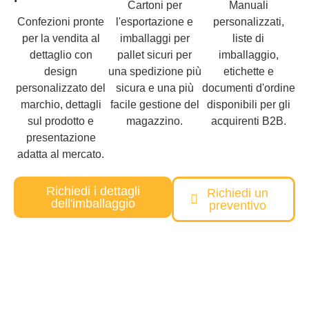
Cartoni per
Manuali
Confezioni pronte
l'esportazione e
personalizzati,
per la vendita al
imballaggi per
liste di
dettaglio con
pallet sicuri per
imballaggio,
design
una spedizione più
etichette e
personalizzato del
sicura e una più
documenti d'ordine
marchio, dettagli
facile gestione del
disponibili per gli
sul prodotto e
magazzino.
acquirenti B2B.
presentazione
adatta al mercato.
Richiedi i dettagli
Richiedi un
dell'imballaggio
preventivo
Avete bisogno di una soluzione
personalizzata per i prodotti per animali
domestici?