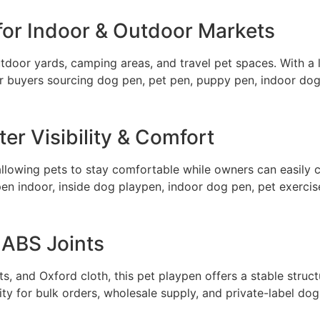
 for Indoor & Outdoor Markets
tdoor yards, camping areas, and travel pet spaces. With a l
for buyers sourcing dog pen, pet pen, puppy pen, indoor do
er Visibility & Comfort
 allowing pets to stay comfortable while owners can easily 
pen indoor, inside dog playpen, indoor dog pen, pet exerci
 ABS Joints
s, and Oxford cloth, this pet playpen offers a stable struct
ity for bulk orders, wholesale supply, and private-label do