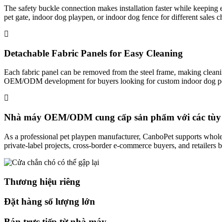
The safety buckle connection makes installation faster while keeping e
pet gate, indoor dog playpen, or indoor dog fence for different sales c
Detachable Fabric Panels for Easy Cleaning
Each fabric panel can be removed from the steel frame, making clean
OEM/ODM development for buyers looking for custom indoor dog pens
Nhà máy OEM/ODM cung cấp sản phẩm với các tùy 
As a professional pet playpen manufacturer, CanboPet supports whole
private-label projects, cross-border e-commerce buyers, and retailers 
Thương hiệu riêng
Đặt hàng số lượng lớn
Bán trực tiếp từ nhà máy