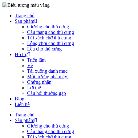
Chuyển
đến
Trang chủ
nội
Sản phẩm
dung
Giường cho thú cưng
Cầu thang cho thú cưng
Túi xách chở thú cưng
Lồng chơi cho thú cưng
Lều cho thú cưng
Hỗ trợ
Triển lãm
Về
Tải xuống danh mục
Môi trường nhà máy
Chứng nhận
Lợi thế
Câu hỏi thường gặp
Blog
Liên hệ
Trang chủ
Sản phẩm
Giường cho thú cưng
Cầu thang cho thú cưng
Túi xách chở thú cưng