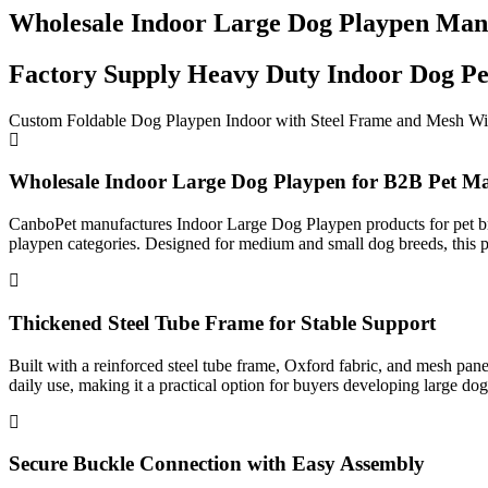
Wholesale Indoor Large Dog Playpen Man
Factory Supply Heavy Duty Indoor Dog Pe
Custom Foldable Dog Playpen Indoor with Steel Frame and Mesh W
Wholesale Indoor Large Dog Playpen for B2B Pet Ma
CanboPet manufactures Indoor Large Dog Playpen products for pet bran
playpen categories. Designed for medium and small dog breeds, this p
Thickened Steel Tube Frame for Stable Support
Built with a reinforced steel tube frame, Oxford fabric, and mesh pan
daily use, making it a practical option for buyers developing large do
Secure Buckle Connection with Easy Assembly