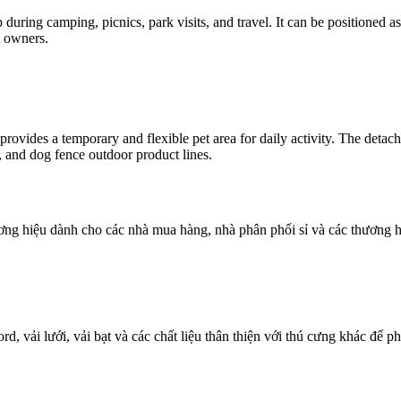
p during camping, picnics, park visits, and travel. It can be positioned 
t owners.
provides a temporary and flexible pet area for daily activity. The detac
, and dog fence outdoor product lines.
ương hiệu dành cho các nhà mua hàng, nhà phân phối sỉ và các thương h
d, vải lưới, vải bạt và các chất liệu thân thiện với thú cưng khác để 