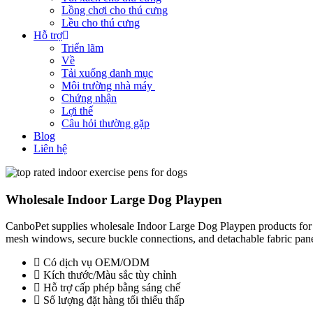
Lồng chơi cho thú cưng
Lều cho thú cưng
Hỗ trợ
Triển lãm
Về
Tải xuống danh mục
Môi trường nhà máy
Chứng nhận
Lợi thế
Câu hỏi thường gặp
Blog
Liên hệ
Wholesale Indoor Large Dog Playpen
CanboPet supplies wholesale Indoor Large Dog Playpen products for in
mesh windows, secure buckle connections, and detachable fabric panel
Có dịch vụ OEM/ODM
Kích thước/Màu sắc tùy chỉnh
Hỗ trợ cấp phép bằng sáng chế
Số lượng đặt hàng tối thiểu thấp