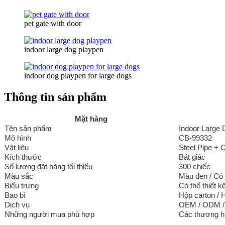
pet gate with door
indoor large dog playpen
indoor dog playpen for large dogs
Thông tin sản phẩm
Mặt hàng
Tên sản phẩm
Indoor Large
Mô hình
CB-99332
Vật liệu
Steel Pipe + 
Kích thước
Bát giác
Số lượng đặt hàng tối thiểu
300 chiếc
Màu sắc
Màu đen / Có 
Biểu trưng
Có thể thiết k
Bao bì
Hộp carton / 
Dịch vụ
OEM / ODM / 
Những người mua phù hợp
Các thương hi