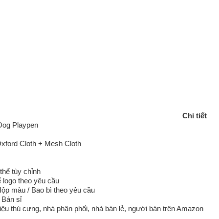
Chi tiết
 Dog Playpen
Oxford Cloth + Mesh Cloth
thể tùy chỉnh
ế logo theo yêu cầu
Hộp màu / Bao bì theo yêu cầu
Bán sỉ
ệu thú cưng, nhà phân phối, nhà bán lẻ, người bán trên Amazon